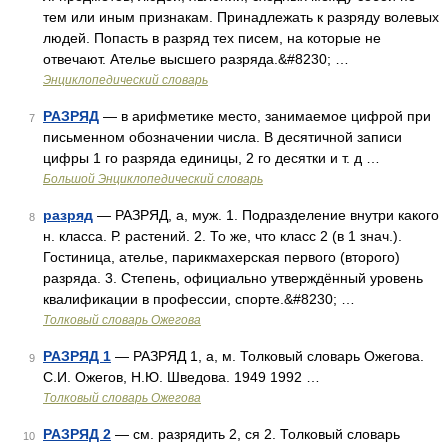
тем или иным признакам. Принадлежать к разряду волевых
людей. Попасть в разряд тех писем, на которые не
отвечают. Ателье высшего разряда.&#8230; …
Энциклопедический словарь
РАЗРЯД
— в арифметике место, занимаемое цифрой при
7
письменном обозначении числа. В десятичной записи
цифры 1 го разряда единицы, 2 го десятки и т. д …
Большой Энциклопедический словарь
разряд
— РАЗРЯД, а, муж. 1. Подразделение внутри какого
8
н. класса. Р. растений. 2. То же, что класс 2 (в 1 знач.).
Гостиница, ателье, парикмахерская первого (второго)
разряда. 3. Степень, официально утверждённый уровень
квалификации в профессии, спорте.&#8230; …
Толковый словарь Ожегова
РАЗРЯД 1
— РАЗРЯД 1, а, м. Толковый словарь Ожегова.
9
С.И. Ожегов, Н.Ю. Шведова. 1949 1992 …
Толковый словарь Ожегова
РАЗРЯД 2
— см. разрядить 2, ся 2. Толковый словарь
10