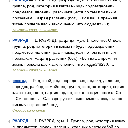
РАЗРЯД
— 1. РАЗРЯД1, разряда, муж. 1. кого что. Отдел,
3
группа, род, категория в каком нибудь подразделении
предметов, явлений, различающихся по тем или иным
признакам. Разряд растений (бот.). «Вся ваша прежняя
жизнь привела вас к заключению, что люди&#8230; …
Толковый словарь Ушакова
РАЗРЯД
— 1. РАЗРЯД1, разряда, муж. 1. кого что. Отдел,
4
группа, род, категория в каком нибудь подразделении
предметов, явлений, различающихся по тем или иным
признакам. Разряд растений (бот.). «Вся ваша прежняя
жизнь привела вас к заключению, что люди&#8230; …
Толковый словарь Ушакова
разряд
— Ряд, слой, род, порода, вид, подвид, деление,
5
порядок, разбор, семейство, группа, сорт, категория, серия,
класс, тип, жанр; партия, орден, секта, секция, школа. Ср. .
.. См. степень... Словарь русских синонимов и сходных по
смыслу выражений. под …
Словарь синонимов
РАЗРЯД
— 1. РАЗРЯД, а; м. 1. Группа, род, категория каких
6
л. предметов, людей, явлений, сходных между собой по